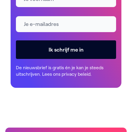
E-mailadres *
Ik schrijf me in
De nieuwsbrief is gratis én je kan je steeds
uitschrijven. Lees ons
privacy beleid
.