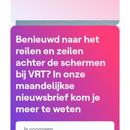
Benieuwd naar het
reilen en zeilen
achter de schermen
bij VRT? In onze
maandelijkse
nieuwsbrief kom je
meer te weten
Naam