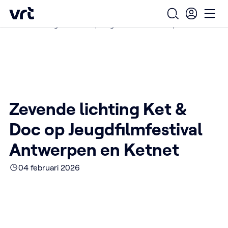
Ga naar de hoofdinhoud
VRT (home)
/
/
/
Home
Over ons
Nieuws over VRT
Open zoekfo
Ope
Zevende lichting Ket & Doc op Jeugdfilmfestival Antwerpen en Ketnet
Zevende lichting Ket &
Doc op Jeugdfilmfestival
Antwerpen en Ketnet
04 februari 2026