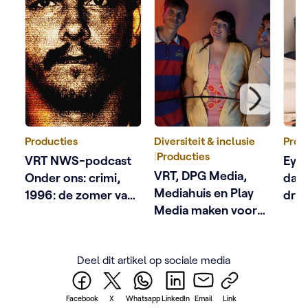
Producties
Diversiteit & inclusie
Prod
|
Producties
VRT NWS-podcast
Eyec
VRT, DPG Media,
Onder ons: crimi,
dage
Mediahuis en Play
1996: de zomer van
dra
Media maken voor
Dutroux
het eerst samen een
podcast naar
Deel dit artikel op sociale media
aanleiding van
Antwerp Pride
Facebook
X
Whatsapp
LinkedIn
Email
Link