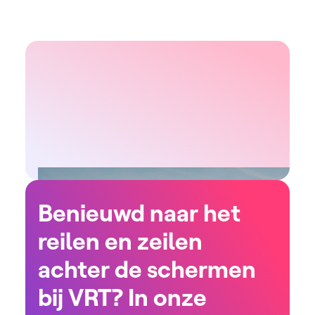
Benieuwd naar het
reilen en zeilen
achter de schermen
bij VRT? In onze