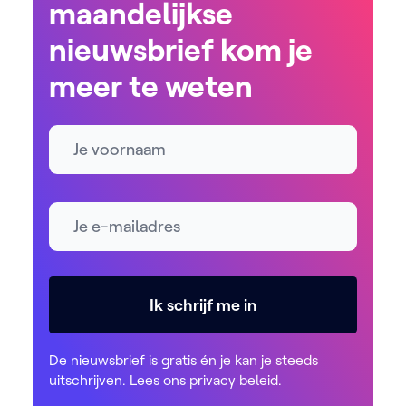
maandelijkse
nieuwsbrief kom je
meer te weten
Naam
E-mailadres *
Ik schrijf me in
De nieuwsbrief is gratis én je kan je steeds
uitschrijven. Lees ons
privacy beleid
.