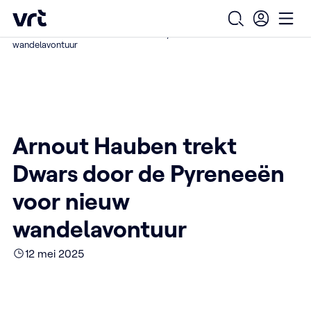
Ga naar de hoofdinhoud
VRT (home)
/
/
/
Home
Over ons
Nieuws over VRT
Open zoekfo
Ope
Arnout Hauben trekt Dwars door de Pyreneeën voor nieuw
wandelavontuur
Arnout Hauben trekt
Dwars door de Pyreneeën
voor nieuw
wandelavontuur
12 mei 2025