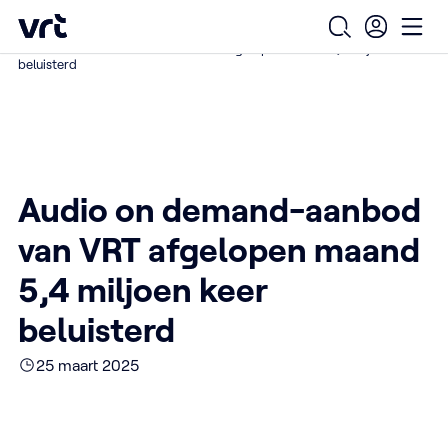
Ga naar de hoofdinhoud
VRT (home)
/
/
/
Home
Over ons
Nieuws over VRT
Open zoekfo
Ope
Audio on demand-aanbod van VRT afgelopen maand 5,4 miljoen keer
beluisterd
Audio on demand-aanbod
van VRT afgelopen maand
5,4 miljoen keer
beluisterd
25 maart 2025