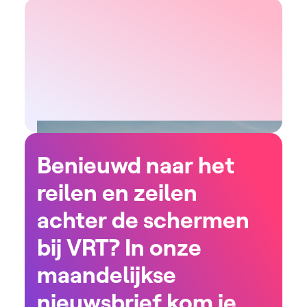
Benieuwd naar het
reilen en zeilen
achter de schermen
bij VRT? In onze
maandelijkse
nieuwsbrief kom je