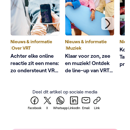
Nieuws & informatie
Nieuws & informatie
Nieu
|
Over VRT
|
Muziek
Kobe
Achter elke online
Klaar voor zon, zee
Tave
reactie zit een mens:
en muziek! Ontdek
pres
zo ondersteunt VRT
de line-up van VRT
het 
schermgezichten
Zomerhit
met 
De a
Deel dit artikel op sociale media
Facebook
X
Whatsapp
LinkedIn
Email
Link