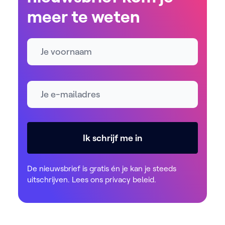
meer te weten
Naam
E-mailadres *
Ik schrijf me in
De nieuwsbrief is gratis én je kan je steeds
uitschrijven. Lees ons
privacy beleid
.