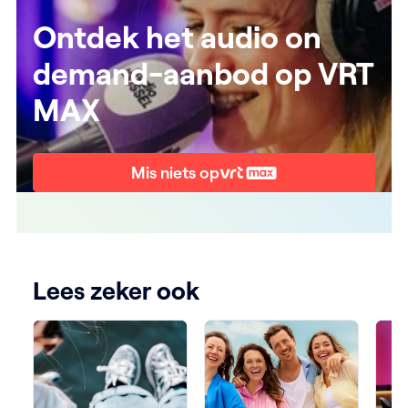
Ontdek het audio on
demand-aanbod op VRT
MAX
Mis niets op
Lees zeker ook