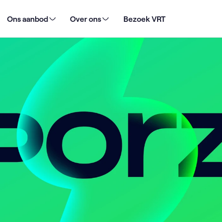
ive bij VRT en ontdek de nieuwe branding van Sporza
Ons aanbod
Over ons
Bezoek VRT