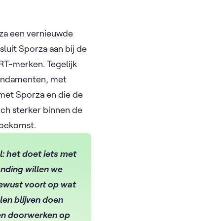
rza een vernieuwde
sluit Sporza aan bij de
RT-merken. Tegelijk
fundamenten, met
 met Sporza en die de
ich sterker binnen de
 toekomst.
l: het doet iets met
anding willen we
ewust voort op wat
len blijven doen
ten doorwerken op