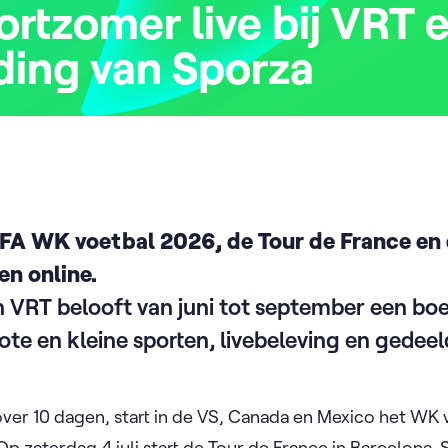
ortzomer live bij VRT 
ding van Sporza
FA WK voetbal 2026, de Tour de France en 
en online.
 VRT belooft van juni tot september een boe
ote en kleine sporten, livebeleving en gedee
over 10 dagen, start in de VS, Canada en Mexico het WK
 zaterdag 4 juli start de Tour de France in Barcelona. 