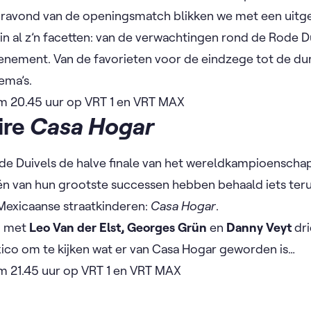
ravond van de openingsmatch blikken we met een uitg
in al z’n facetten: van de verwachtingen rond de Rode Du
enement. Van de favorieten voor de eindzege tot de dur
ema’s.
m 20.45 uur op VRT 1 en VRT MAX
ire
Casa Hogar
de Duivels de halve finale van het wereldkampioenschap
n van hun grootste successen hebben behaald iets teru
Mexicaanse straatkinderen:
Casa Hogar
. ​
en met
Leo Van der Elst, Georges Grün
en
Danny Veyt
dri
ico om te kijken wat er van Casa Hogar geworden is…
m 21.45 uur op VRT 1 en VRT MAX