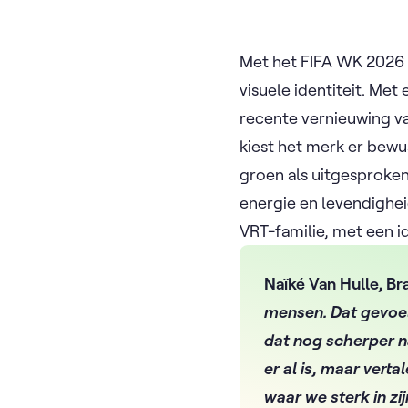
Met het FIFA WK 2026 
visuele identiteit. Met
recente vernieuwing va
kiest het merk er bew
groen als uitgesproken
energie en levendighei
VRT-familie, met een id
Naïké Van Hulle, B
mensen. Dat gevoel
dat nog scherper n
er al is, maar vert
waar we sterk in z