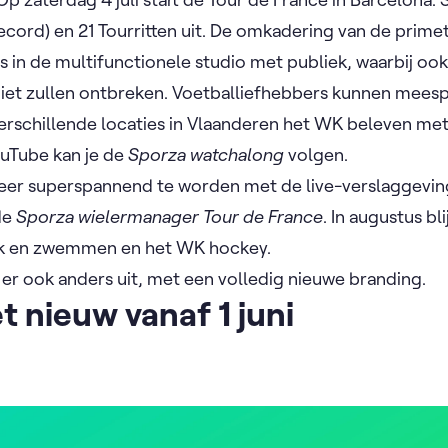
cord) en 21 Tourritten uit. De omkadering van de prim
s in de multifunctionele studio met publiek, waarbij oo
et zullen ontbreken. Voetballiefhebbers kunnen mees
erschillende locaties in Vlaanderen het WK beleven me
uTube kan je de
Sporza watchalong
volgen.
eer superspannend te worden met de live-verslaggeving
de
Sporza wielermanager Tour de France
. In augustus bl
tiek en zwemmen en het WK hockey.
a er ook anders uit, met een volledig nieuwe branding. ​
t nieuw vanaf 1 juni