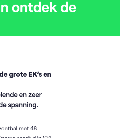
en ontdek de
de grote EK’s en
iende en zeer
lde spanning.
 voetbal met 48
Sporza zendt alle 104