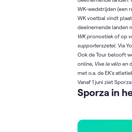
WK-wedstrijden (een re
WK voetbal vindt plaat
deelnemende landen ni
WK pronostiek
of op v
supporterszetel.
Via Yo
Ook de Tour belooft w
online,
Vive le vélo
en 
met o.a. de EK’s atle
Vanaf 1 juni ziet Sporz
Sporza in he