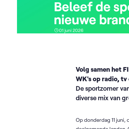
Beleef de sp
nieuwe bran
01 juni 2026
Volg samen het FI
WK's op radio, tv 
De sportzomer van
diverse mix van gr
Op donderdag 11 juni, 
deelnemende landen. Op