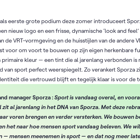
als eerste grote podium deze zomer introduceert Spo
 een nieuw logo en een frisse, dynamische ‘look and feel’ 
n de VRT-vormgeving en de huisstijlen van de andere V
ust voor om voort te bouwen op zijn eigen herkenbare 
 primaire kleur — een tint die al jarenlang verbonden is
d van sport perfect weerspiegelt. Zo verankert Sporza z
entiteit die vertrouwd blijft en tegelijk klaar is voor de
rand manager Sporza :
Sport is vandaag overal, en voora
 zit al jarenlang in het DNA van Sporza. Met deze rebr
aar voren brengen en verder versterken. We bouwen b
alen het naar hoe mensen sport vandaag beleven. We wil
ijn — mensen meenemen in sport — en dat nog meer la