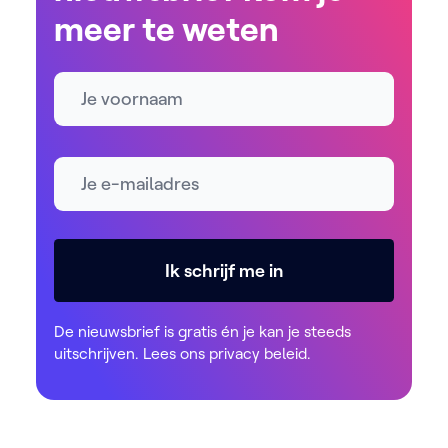
meer te weten
Naam
E-mailadres *
Ik schrijf me in
De nieuwsbrief is gratis én je kan je steeds
uitschrijven. Lees ons
privacy beleid
.