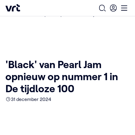
Ga naar de hoofdinhoud
VRT (home)
/
/
/
Home
Over ons
Nieuws over VRT
Open zoekfo
Ope
'Black' van Pearl Jam opnieuw op nummer 1 in De tijdloze 100
'Black' van Pearl Jam
opnieuw op nummer 1 in
De tijdloze 100
31 december 2024