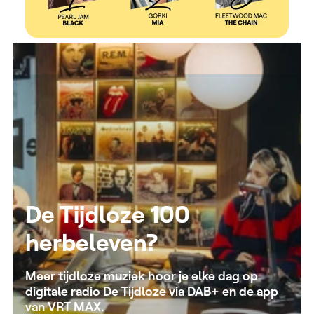
De Tijdloze 100
herbeleven?
Meer tijdloze muziek hoor je elke dag op
digitale radio De Tijdloze via DAB+ en de app
van VRT MAX.