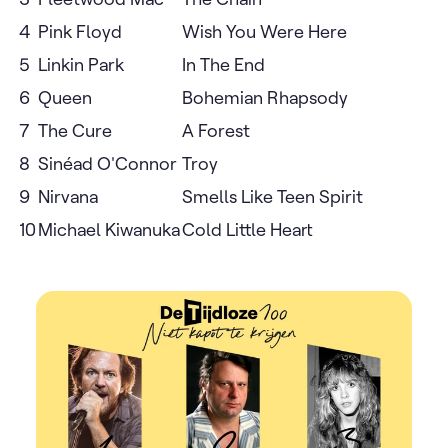
4
Pink Floyd
Wish You Were Here
5
Linkin Park
In The End
6
Queen
Bohemian Rhapsody
7
The Cure
A Forest
8
Sinéad O'Connor
Troy
9
Nirvana
Smells Like Teen Spirit
10
Michael Kiwanuka
Cold Little Heart