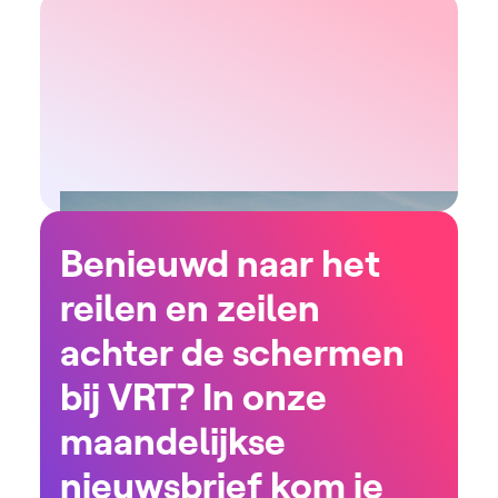
Benieuwd naar het
reilen en zeilen
achter de schermen
bij VRT? In onze
maandelijkse
nieuwsbrief kom je