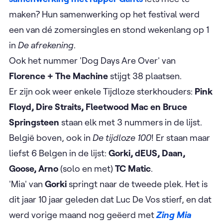
maken? Hun samenwerking op het festival werd
een van dé zomersingles en stond wekenlang op 1
in
De afrekening
.
Ook het nummer 'Dog Days Are Over' van
Florence + The Machine
stijgt 38 plaatsen.
Er zijn ook weer enkele Tijdloze sterkhouders:
Pink
Floyd, Dire Straits, Fleetwood Mac en Bruce
Springsteen
staan elk met 3 nummers in de lijst.
België boven, ook in
De tijdloze 100
! Er staan maar
liefst 6 Belgen in de lijst:
Gorki, dEUS, Daan,
Goose, Arno
(solo en met)
TC Matic
.
'Mia' van
Gorki
springt naar de tweede plek. Het is
dit jaar 10 jaar geleden dat Luc De Vos stierf, en dat
werd vorige maand nog geëerd met
Zing Mia