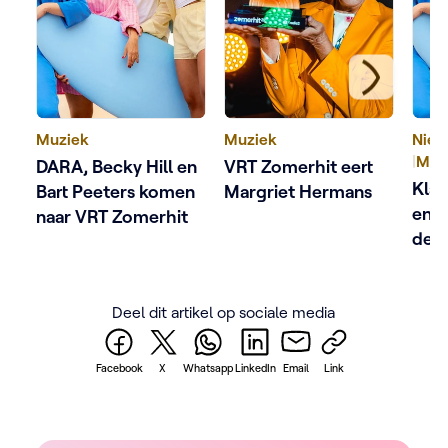
Muziek
Muziek
Nieu
|
Muz
DARA, Becky Hill en
VRT Zomerhit eert
Klaa
Bart Peeters komen
Margriet Hermans
en 
naar VRT Zomerhit
de l
Zom
Deel dit artikel op sociale media
Facebook
X
Whatsapp
LinkedIn
Email
Link