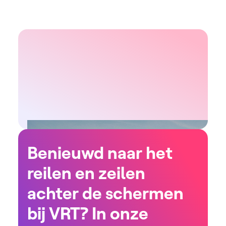
Benieuwd naar het
reilen en zeilen
achter de schermen
bij VRT? In onze