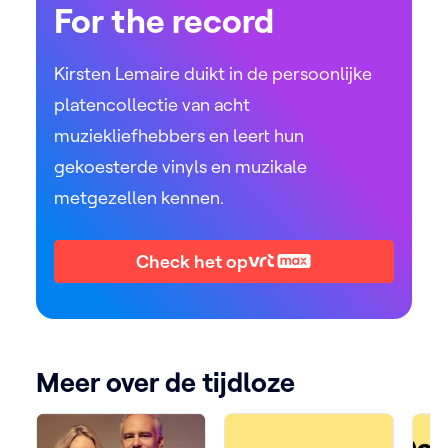
For the record
Kirsten Lemaire duikt in de persoonlijke
platencollectie van acht
muziekliefhebbers en leert hun
gekoesterde vinyls en muzikale
metgezellen kennen.
Check het op
Meer over de tijdloze