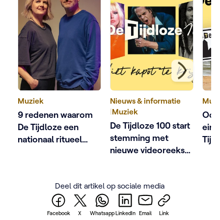
Muziek
Nieuws & informatie
Muzi
|
Muziek
9 redenen waarom
Oost
De Tijdloze 100 start
De Tijdloze een
eind
stemming met
nationaal ritueel
Tijd
nieuwe videoreeks
werd
en muzikale
zoektocht door
Deel dit artikel op sociale media
Oostende
Facebook
X
Whatsapp
LinkedIn
Email
Link