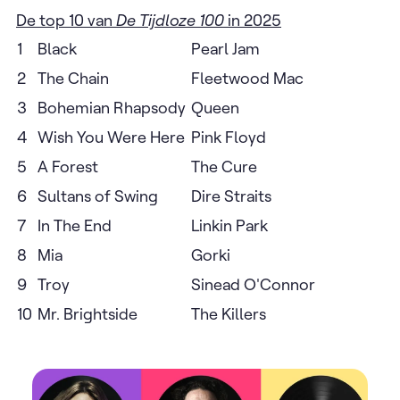
De top 10 van
De Tijdloze 100
in 2025
1
Black
Pearl Jam
2
The Chain
Fleetwood Mac
3
Bohemian Rhapsody
Queen
4
Wish You Were Here
Pink Floyd
5
A Forest
The Cure
6
Sultans of Swing
Dire Straits
7
In The End
Linkin Park
8
Mia
Gorki
9
Troy
Sinead O'Connor
10
Mr. Brightside
The Killers