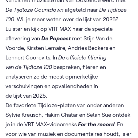
Vanuit het muzikale hart van Oostende werd met
De Tijdloze Countdown
afgeteld naar
De Tijdloze
100
. Wil je meer weten over
de lijst van 2025?
Luister en kijk op VRT MAX naar de speciale
aflevering van
De Popcast
met Stijn Van de
Voorde, Kirsten Lemaire, Andries Beckers en
Lennert Coorevits. In
De officiële fillering
van de Tijdloze 100
bespreken, fileren en
analyseren ze de meest opmerkelijke
verschuivingen en opvallendheden in
de lijst van 2025.
De favoriete Tijdloze-platen van onder anderen
Sylvie Kreusch, Hakim Chatar en Selah Sue ontdek
je in de VRT MAX-videoreeks
For the record
. En
voor wie van muziek en documentaires houdt, is er