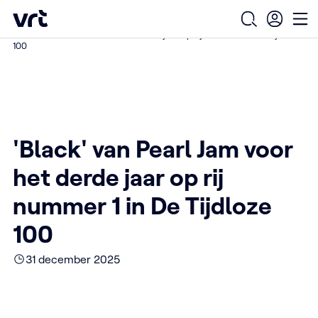
Ga naar de hoofdinhoud
VRT (home)
/
/
/
Home
Over ons
Nieuws over VRT
Open zoekf
Op
'Black' van Pearl Jam voor het derde jaar op rij nummer 1 in De Tijdloze
100
'Black' van Pearl Jam voor
het derde jaar op rij
nummer 1 in De Tijdloze
100
31 december 2025