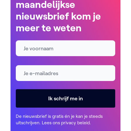
maandelijkse
nieuwsbrief kom je
meer te weten
Naam
E-mailadres *
Ik schrijf me in
De nieuwsbrief is gratis én je kan je steeds
uitschrijven. Lees ons
privacy beleid
.