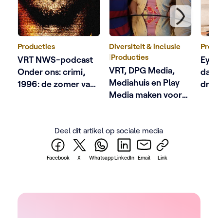
Producties
Diversiteit & inclusie
Prod
|
Producties
VRT NWS-podcast
Eyec
VRT, DPG Media,
Onder ons: crimi,
dage
Mediahuis en Play
1996: de zomer van
dra
Media maken voor
Dutroux
het eerst samen een
podcast naar
Deel dit artikel op sociale media
aanleiding van
Antwerp Pride
Facebook
X
Whatsapp
LinkedIn
Email
Link