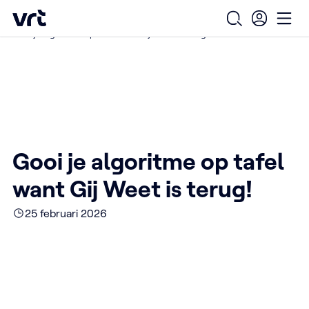
Ga naar de hoofdinhoud
VRT (home)
/
/
/
Home
Over ons
Nieuws over VRT
Open zoekfo
Ope
Gooi je algoritme op tafel want Gij Weet is terug!
Gooi je algoritme op tafel
want Gij Weet is terug!
25 februari 2026