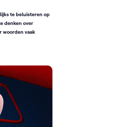
jks te beluisteren op
 te denken over
ar woorden vaak