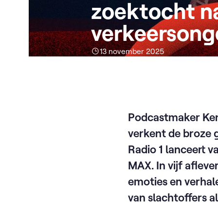
zoektocht n
verkeersong
13 november 2025
Podcastmaker Ken
verkent de broze 
Radio 1 lanceert 
MAX. In vijf afle
emoties en verhal
van slachtoffers a