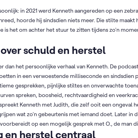
soonlijk: in 2021 werd Kenneth aangereden op een zebrap
reed, hoorde hij sindsdien niets meer. Die stilte maak
 is het om achter het stuur te zitten tijdens zo'n momen
 over schuld en herstel
er dan het persoonlijke verhaal van Kenneth. De podca
oetten in een verwoestende milliseconde en sindsdien 
ntieme gesprekken, pijnlijke stiltes en onverwachte to
durven spreken, boosheid, rechtvaardigheid en veerkrac
g spreekt Kenneth met Judith, die zelf ooit een ongeval 
ijpen wat zo'n gebeurtenis met iemand doet. Later in 
ch voorbereidt op een mogelijk gesprek met O., de man 
 en herstel centraal