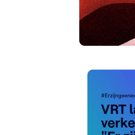
#Erzijngeene
VRT l
verk