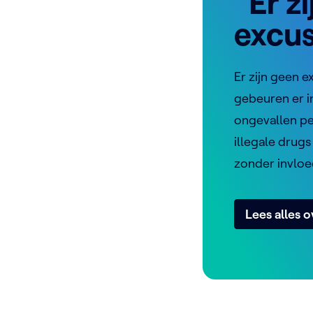
"Er z
excus
Er zijn geen e
gebeuren er i
ongevallen pe
illegale drugs 
zonder invloe
Lees alles 