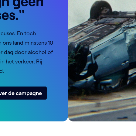
ijn geen
es."
xcuses. En toch
n ons land minstens 10
r dag door alcohol of
in het verkeer. Rij
d.
over de campagne