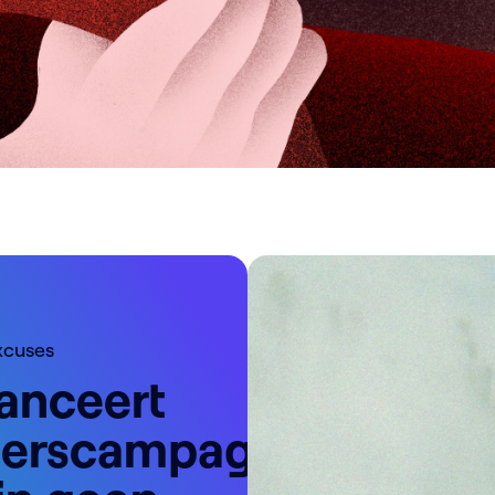
xcuses
anceert
eerscampagne: