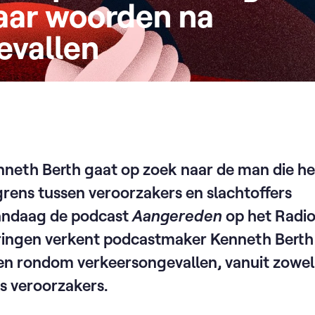
aar woorden na
evallen
neth Berth gaat op zoek naar de man die h
grens tussen veroorzakers en slachtoffers
vandaag de podcast
Aangereden
op het Radio
veringen verkent podcastmaker Kenneth Bert
en rondom verkeersongevallen, vanuit zowel
ls veroorzakers.