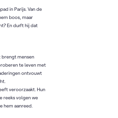
ad in Parijs. Van de
t hem boos, maar
t? En durft hij dat
st brengt mensen
proberen te leven met
enaderingen ontvouwt
ht.
heeft veroorzaakt. Hun
de reeks volgen we
die hem aanreed.