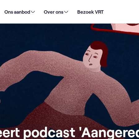
st 'Aangereden': een zoektocht naar woorden na verkeersongevallen
Ons aanbod
Over ons
Bezoek VRT
eert podcast 'Aangere