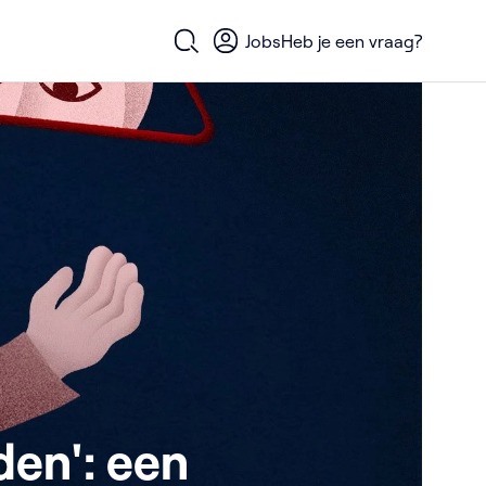
Jobs
Heb je een vraag?
Open zoekformulier
den': een