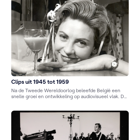
omroepmedewerkers zowel in het verzet als in de
collaboratie terecht.
Clips uit 1945 tot 1959
Na de Tweede Wereldoorlog beleefde België een
snelle groei en ontwikkeling op audiovisueel vlak. De
wederopbouwperiode bracht naast economische
groei ook een opleving van de media-industrie.