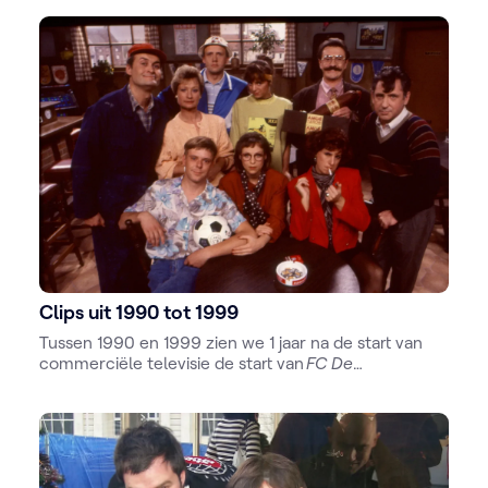
televisie in Vlaanderen.
Clips uit 1990 tot 1999
Tussen 1990 en 1999 zien we 1 jaar na de start van
commerciële televisie de start van
FC De
Kampioenen,
BRT wordt BRTN, Radio Donna gaat de
ether in, de eerste websites verschijnen en er is de
start van
Thuis.
Ketnet wordt het nieuwe jeugdkanaal
en BRTN veranderd naar VRT.