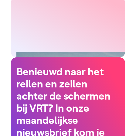
Benieuwd naar het
reilen en zeilen
achter de schermen
bij VRT? In onze
maandelijkse
nieuwsbrief kom je