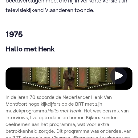
beeldverslagen mee, die hij in verkorte versie aan
televisiekijkend Vlaanderen toonde.
1975
Hallo met Henk
Video
In de jaren 70 scoorde de Nederlander Henk Van
Montfoort hoge kijkcijfers op de BRT met zijn
muziekprogramma
Hallo met Henk
. Het was een mix van
interviews, live optredens en humor. Kijkers konden
deelnemen aan het programma, wat voor extra
betrokkenheid zorgde. Dit programma was onderdeel van
de BRT-strategie om Vlaamse kijkers terug te winnen van