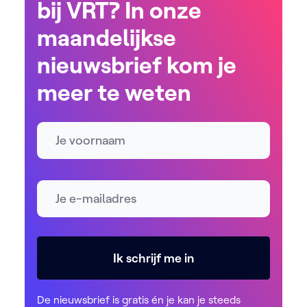
bij VRT? In onze
maandelijkse
nieuwsbrief kom je
meer te weten
Naam
E-mailadres *
Ik schrijf me in
De nieuwsbrief is gratis én je kan je steeds