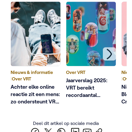
Nieuws & informatie
Over VRT
Nieu
|
Over VRT
|
Ove
Jaarverslag 2025:
Achter elke online
Nieu
VRT bereikt
reactie zit een mens:
Blok
recordaantal
zo ondersteunt VRT
Crab
Vlamingen en
schermgezichten
sep
versnelt digitale
fakk
groei
Deel dit artikel op sociale media
Sven