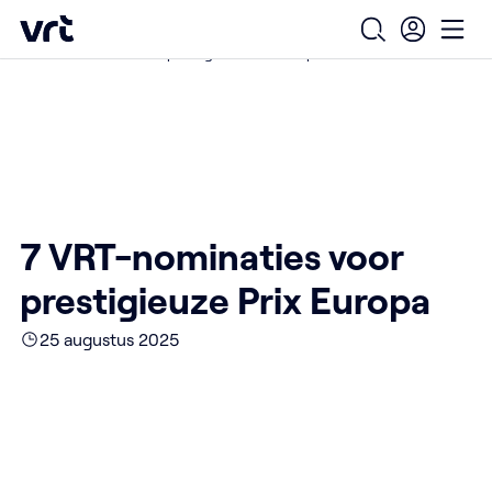
Ga naar de hoofdinhoud
VRT (home)
/
/
/
Home
Over ons
Nieuws over VRT
Open zoekfo
Ope
7 VRT-nominaties voor prestigieuze Prix Europa
7 VRT-nominaties voor
prestigieuze Prix Europa
25 augustus 2025