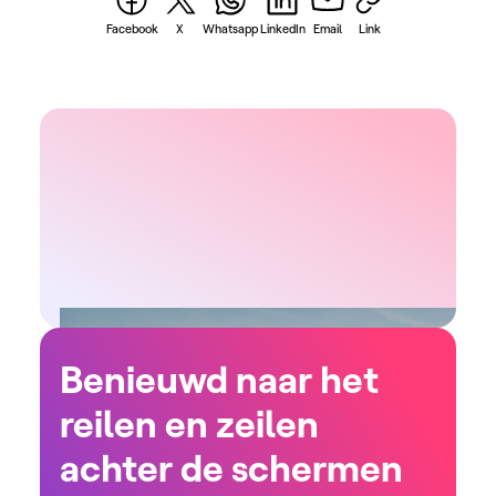
Facebook
X
Whatsapp
LinkedIn
Email
Link
Benieuwd naar het
reilen en zeilen
achter de schermen