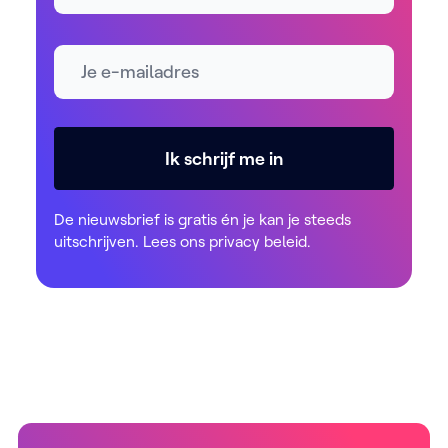
E-mailadres *
Ik schrijf me in
De nieuwsbrief is gratis én je kan je steeds
uitschrijven. Lees ons
privacy beleid
.