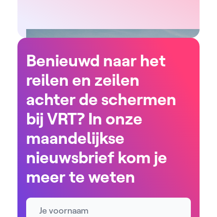
Benieuwd naar het
reilen en zeilen
achter de schermen
bij VRT? In onze
maandelijkse
nieuwsbrief kom je
meer te weten
Naam