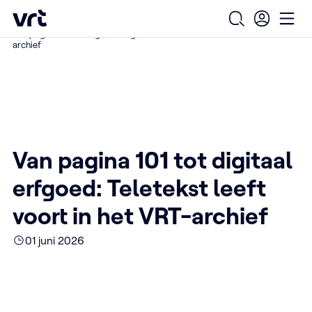
Ga naar de hoofdinhoud
VRT (home)
/
/
/
Home
Over ons
Nieuws over VRT
Open zoekfo
Ope
Van pagina 101 tot digitaal erfgoed: Teletekst leeft voort in het VRT-
archief
Van pagina 101 tot digitaal
erfgoed: Teletekst leeft
voort in het VRT-archief
01 juni 2026