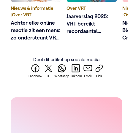
Nieuws & informatie
Over VRT
Nieu
|
Over VRT
|
Ove
Jaarverslag 2025:
Achter elke online
Nieu
VRT bereikt
reactie zit een mens:
Blok
recordaantal
zo ondersteunt VRT
Crab
Vlamingen en
schermgezichten
sep
versnelt digitale
fakk
groei
Deel dit artikel op sociale media
Sven
Facebook
X
Whatsapp
LinkedIn
Email
Link