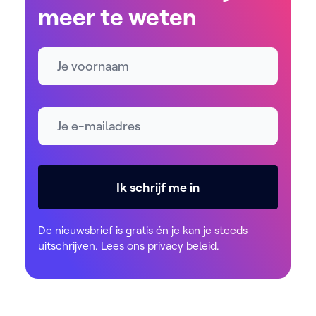
meer te weten
Naam
E-mailadres *
Ik schrijf me in
De nieuwsbrief is gratis én je kan je steeds
uitschrijven. Lees ons
privacy beleid
.