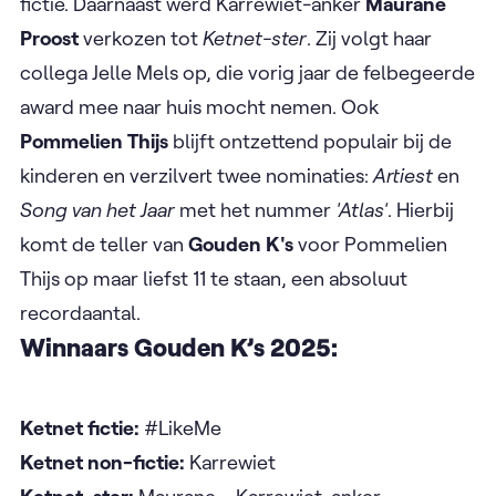
fictie. Daarnaast werd Karrewiet-anker
Maurane
Proost
verkozen tot
Ketnet-ster
. Zij volgt haar
collega Jelle Mels op, die vorig jaar de felbegeerde
award mee naar huis mocht nemen. Ook
Pommelien Thijs
blijft ontzettend populair bij de
kinderen en verzilvert twee nominaties:
Artiest
en
Song van het Jaar
met het nummer
'Atlas'
. Hierbij
komt de teller van
Gouden K's
voor Pommelien
Thijs op maar liefst 11 te staan, een absoluut
recordaantal.
Winnaars Gouden K’s 2025:
Ketnet fictie:
#LikeMe
Ketnet non-fictie:
Karrewiet