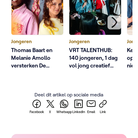
Jongeren
Jongeren
Jong
Thomas Baart en
VRT TALENTHUB:
Ketn
Melanie Amollo
140 jongeren, 1 dag
op 
versterken De
vol jong creatief
nie
KetnetBand
talent
pro
Deel dit artikel op sociale media
Facebook
X
Whatsapp
LinkedIn
Email
Link