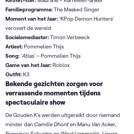
Ketnet-ster:
Maurane – Karrewiet-anker
Familieprogramma:
The Masked Singer
Moment van het Jaar:
‘KPop Demon Hunters’
verovert de wereld
Socialemediaster:
Timon Verbeeck
Artiest:
Pommelien Thijs
Song:
'
Atlas'
– Pommelien Thijs
Game van het Jaar:
Roblox
Outfit:
K3
Bekende gezichten zorgen voor
verrassende momenten tijdens
spectaculaire show
De Gouden K's werden uitgereikt door niemand
minder dan
Camille Dhont en Manu Van Acker,
Francisco Schuster en Ward Lemmelijn, Lieven