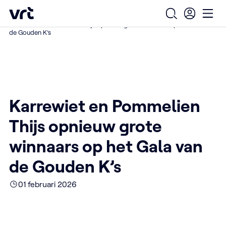
Ga naar de hoofdinhoud
VRT (home)
/
/
/
Home
Over ons
Nieuws over VRT
Open zoekfo
Ope
Karrewiet en Pommelien Thijs opnieuw grote winnaars op het Gala van
de Gouden K’s
Karrewiet en Pommelien
Thijs opnieuw grote
winnaars op het Gala van
de Gouden K’s
01 februari 2026