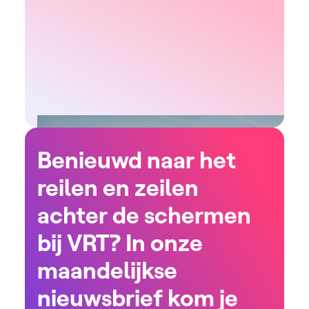
Benieuwd naar het
reilen en zeilen
achter de schermen
bij VRT? In onze
maandelijkse
nieuwsbrief kom je