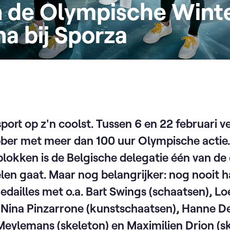
an de Olympische Wint
na bij Sporza
sport op z'n coolst. Tussen 6 en 22 februari 
bber met meer dan 100 uur Olympische actie.
tblokken is de Belgische delegatie één van de 
len gaat. Maar nog belangrijker: nog nooit 
dailles met o.a. Bart Swings (schaatsen), L
 Nina Pinzarrone (kunstschaatsen), Hanne 
Meylemans (skeleton) en Maximilien Drion (sk