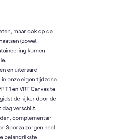
leten, maar ook op de
chaatsen (zowel
untaineering komen
ie.
gen en uiteraard
 in onze eigen tijdzone
VRT 1 en VRT Canvas te
gidst de kijker door de
 dag verschilt.
jden, complementair
van Sporza zorgen heel
e belangrijkste