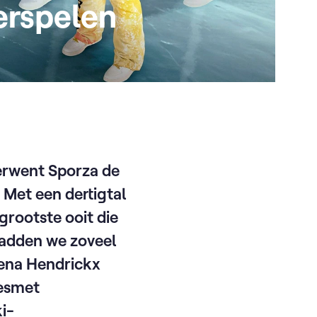
erspelen
verwent Sporza de
 Met een dertigtal
grootste ooit die
hadden we zoveel
oena Hendrickx
Desmet
i-