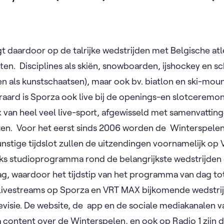
gt daardoor op de talrijke wedstrijden met Belgische at
ten. ​ Disciplines als skiën, snowboarden, ijshockey en s
en als kunstschaatsen), maar ook bv. biatlon en ski-mo
eraard is Sporza ook live bij de openings-en slotceremon
x van heel veel live-sport, afgewisseld met samenvattin
en. ​ Voor het eerst sinds 2006 worden de ​ Winterspelen
stige tijdslot zullen de uitzendingen voornamelijk op 
ijks studioprogramma rond de belangrijkste wedstrijden 
, waardoor het tijdstip van het programma van dag tot
livestreams op Sporza en VRT MAX bijkomende wedstri
visie. De website, de ​ app en de sociale mediakanalen 
 content over de Winterspelen, en ook op Radio 1 zijn d