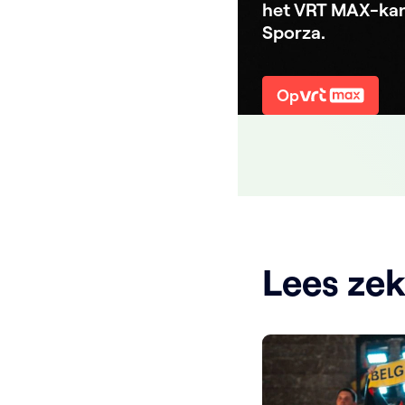
het VRT MAX-kan
Sporza.
Op
Lees ze