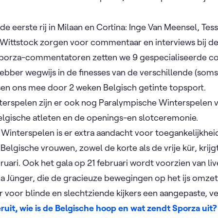
de eerste rij in Milaan en Cortina: Inge Van Meensel, Tess
 Wittstock zorgen voor commentaar en interviews bij de
Sporza-commentatoren zetten we 9 gespecialiseerde c
hebber wegwijs in de finesses van de verschillende (so
sen ons mee door 2 weken Belgisch getinte topsport.
erspelen zijn er ook nog Paralympische Winterspelen v
elgische atleten en de openings-en slotceremonie.
Winterspelen is er extra aandacht voor toegankelijkheid
elgische vrouwen, zowel de korte als de vrije kür, krijg
bruari. Ook het gala op 21 februari wordt voorzien van li
a Jünger, die de gracieuze bewegingen op het ijs omzet 
er voor blinde en slechtziende kijkers een aangepaste, v
ruit, wie is de Belgische hoop en wat zendt Sporza uit?