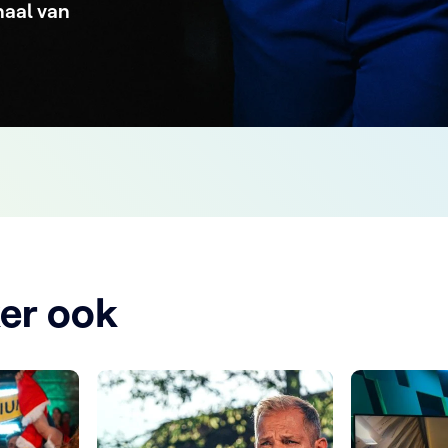
aal van
ker ook