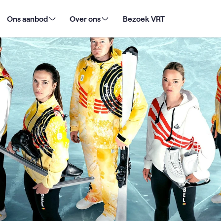
ische Winterspelen Milaan Cortina bij Sporza
Ons aanbod
Over ons
Bezoek VRT