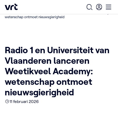
Ga naar de hoofdinhoud
VRT (home)
/
/
/
Home
Over ons
Nieuws over VRT
Open zoekfo
Ope
Radio 1 en Universiteit van Vlaanderen lanceren Weetikveel Academy:
wetenschap ontmoet nieuwsgierigheid
Radio 1 en Universiteit van
Vlaanderen lanceren
Weetikveel Academy:
wetenschap ontmoet
nieuwsgierigheid
11 februari 2026