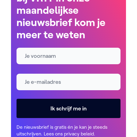
maandelijkse
nieuwsbrief kom je
meer te weten
Naam
E-mailadres *
Ik schrijf me in
De nieuwsbrief is gratis én je kan je steeds
uitschrijven. Lees ons
privacy beleid
.