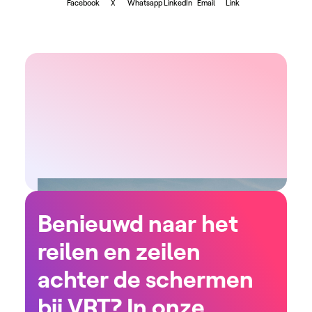
Facebook
X
Whatsapp
LinkedIn
Email
Link
Benieuwd naar het
reilen en zeilen
achter de schermen
bij VRT? In onze