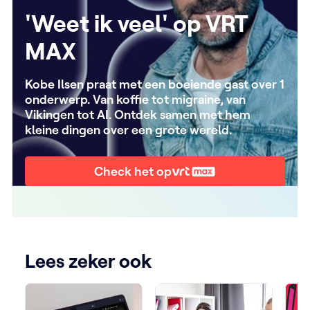
'Weet ik veel' op VRT
MAX
Kobe Ilsen praat met een boeiende gast over 1
onderwerp. Van koffie tot migraine, van
Vikingen tot AI. Ontdek samen met hem
kleine dingen over een grote wereld.
Check het op
Lees zeker ook