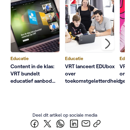
Educatie
Educatie
Educ
Content in de klas:
VRT lanceert EDUbox
VRT 
VRT bundelt
over
om j
educatief aanbod
toekomstgeletterdheid
gesp
voor leerkrachten
ove
lev
en i
Deel dit artikel op sociale media