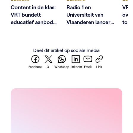
Content in de klas:
Radio 1 en
VRT 
VRT bundelt
Universiteit van
ove
educatief aanbod
Vlaanderen lanceren
toe
voor leerkrachten
Weetikveel
Academy:
wetenschap
Deel dit artikel op sociale media
ontmoet
nieuwsgierigheid
Facebook
X
Whatsapp
LinkedIn
Email
Link