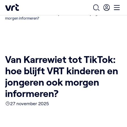
Ga naar de hoofdinhoud
VRT (home)
/
/
/
Home
Over ons
Nieuws over VRT
Open zoekfo
Ope
Van Karrewiet tot TikTok: hoe blijft VRT kinderen en jongeren ook
morgen informeren?
Van Karrewiet tot TikTok:
hoe blijft VRT kinderen en
jongeren ook morgen
informeren?
27 november 2025