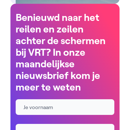
Benieuwd naar het
reilen en zeilen
achter de schermen
bij VRT? In onze
maandelijkse
nieuwsbrief kom je
meer te weten
Naam
E-mailadres *