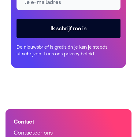
Ik schrijf me in
De nieuwsbrief is gratis én je kan je steeds
uitschrijven. Lees ons
privacy beleid
.
Contact
Contacteer ons