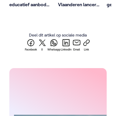
educatief aanbod
Vlaanderen lanceren
gesp
voor leerkrachten
Weetikveel
ove
Academy:
lev
wetenschap
en i
ontmoet
Deel dit artikel op sociale media
nieuwsgierigheid
Facebook
X
Whatsapp
LinkedIn
Email
Link