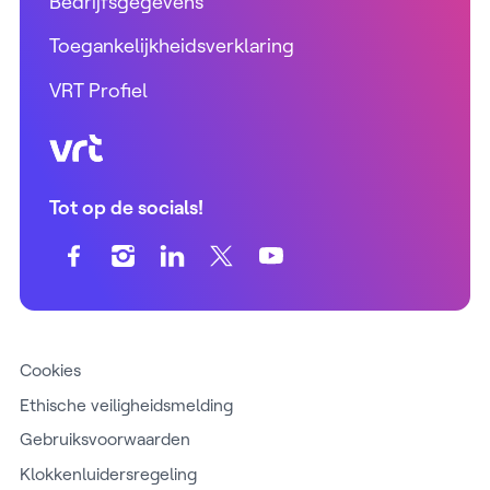
Bedrijfsgegevens
Toegankelijkheidsverklaring
VRT Profiel
VRT (home)
Tot op de socials!
Cookies
Ethische veiligheidsmelding
Gebruiksvoorwaarden
Klokkenluidersregeling