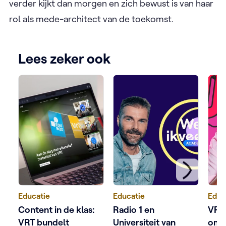
verder kijkt dan morgen en zich bewust is van haar
rol als mede-architect van de toekomst.
Lees zeker ook
Educatie
Educatie
Educ
Content in de klas:
Radio 1 en
VRT 
VRT bundelt
Universiteit van
om j