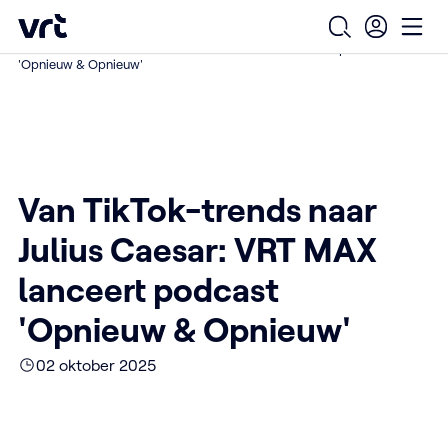
Ga naar de hoofdinhoud
VRT (home)
/
/
/
Home
Over ons
Nieuws over VRT
Open zoekfo
Ope
Van TikTok-trends naar Julius Caesar: VRT MAX lanceert podcast
'Opnieuw & Opnieuw'
Van TikTok-trends naar
Julius Caesar: VRT MAX
lanceert podcast
'Opnieuw & Opnieuw'
02 oktober 2025