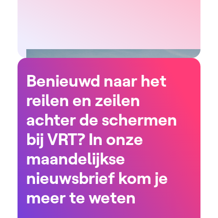
Benieuwd naar het
reilen en zeilen
achter de schermen
bij VRT? In onze
maandelijkse
nieuwsbrief kom je
meer te weten