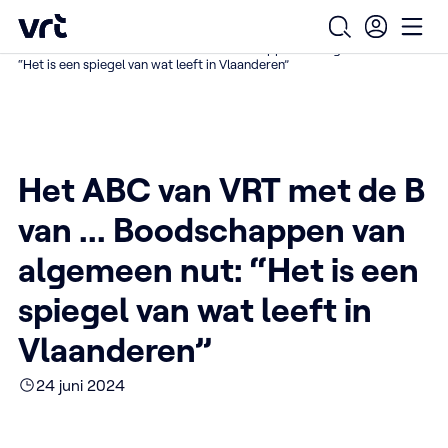
Ga naar de hoofdinhoud
VRT (home)
/
/
/
Home
Over ons
De impact van VRT voel je overal
Open zoekfo
Ope
Het ABC van VRT met de B van ... Boodschappen van algemeen nut:
“Het is een spiegel van wat leeft in Vlaanderen”
Het ABC van VRT met de B
van ... Boodschappen van
algemeen nut: “Het is een
spiegel van wat leeft in
Vlaanderen”
24 juni 2024