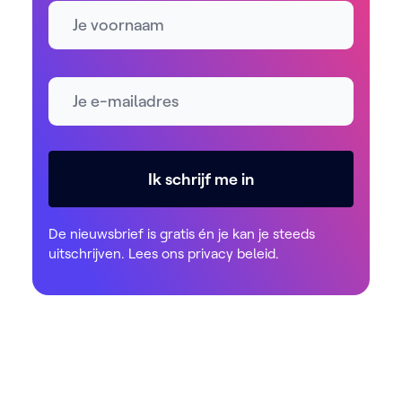
Naam
E-mailadres *
Ik schrijf me in
De nieuwsbrief is gratis én je kan je steeds
uitschrijven. Lees ons
privacy beleid
.