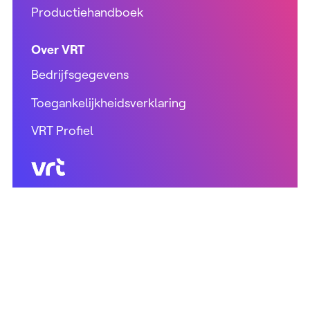
Productiehandboek
Over VRT
Bedrijfsgegevens
Toegankelijkheidsverklaring
VRT Profiel
VRT (home)
Tot op de socials!
Cookies