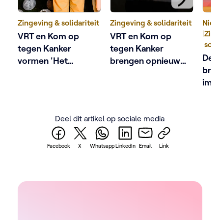
Zingeving & solidariteit
Zingeving & solidariteit
Nieu
|
Zing
VRT en Kom op
VRT en Kom op
soli
tegen Kanker
tegen Kanker
De 
vormen 'Het
brengen opnieuw
bree
Grootste Lichtpunt
Lichtpuntjes tegen
impa
tegen Kanker'
Kanker, met Siska
Vla
Schoeters en
Margaux Bogaert
Deel dit artikel op sociale media
Facebook
X
Whatsapp
LinkedIn
Email
Link