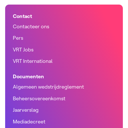
Contact
Contacteer ons
Pers
VRT Jobs
VRT International
Documenten
Algemeen wedstrijdreglement
Beheersovereenkomst
Jaarverslag
Mediadecreet