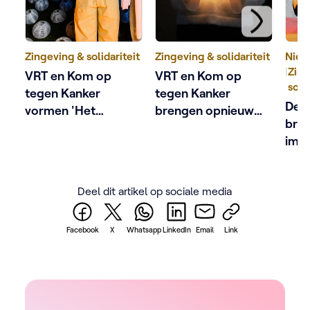
Zingeving & solidariteit
Zingeving & solidariteit
Nieu
|
Zing
VRT en Kom op
VRT en Kom op
soli
tegen Kanker
tegen Kanker
De 
vormen 'Het
brengen opnieuw
bree
Grootste Lichtpunt
Lichtpuntjes tegen
impa
tegen Kanker'
Kanker, met Siska
Vla
Schoeters en
Margaux Bogaert
Deel dit artikel op sociale media
Facebook
X
Whatsapp
LinkedIn
Email
Link