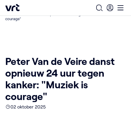
Ga naar de hoofdinhoud
VRT (home)
/
/
/
Home
Over ons
Nieuws over VRT
Open zoekfo
Ope
Peter Van de Veire danst opnieuw 24 uur tegen kanker: "Muziek is
courage"
Peter Van de Veire danst
opnieuw 24 uur tegen
kanker: "Muziek is
courage"
02 oktober 2025