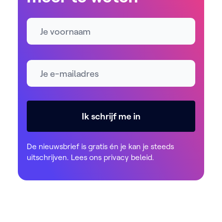
Naam
E-mailadres *
Ik schrijf me in
De nieuwsbrief is gratis én je kan je steeds
uitschrijven. Lees ons
privacy beleid
.