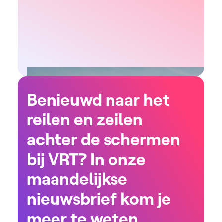
Benieuwd naar het
reilen en zeilen
achter de schermen
bij VRT? In onze
maandelijkse
nieuwsbrief kom je
meer te weten