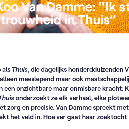
Koo Van Damme: “Ik st
trouwheid in Thuis”
p als
Thuis
, die dagelijks honderdduizenden 
et alleen meeslepend maar ook maatschappeli
in een onzichtbare maar onmisbare kracht:
Thuis
onderzoekt ze elk verhaal, elke plotwe
t zorg en precisie. Van Damme spreekt met e
ekt het veld in. Hoe ver gaat haar zoektocht