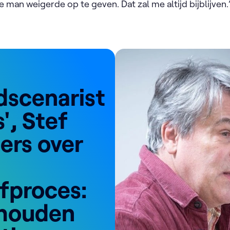
 man weigerde op te geven. Dat zal me altijd bijblijven.
dscenarist
s', Stef
ers over
jfproces:
houden