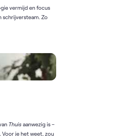
ogie vermijd en focus
n schrijversteam. Zo
 van
Thuis
aanwezig is –
 Voor je het weet, zou