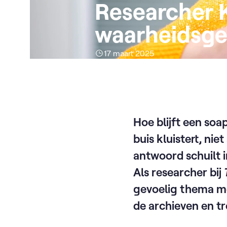
Researcher 
waarheidsge
17 maart 2025
Hoe blijft een soa
buis kluistert, ni
antwoord schuilt 
Als researcher bij
gevoelig thema me
de archieven en tr