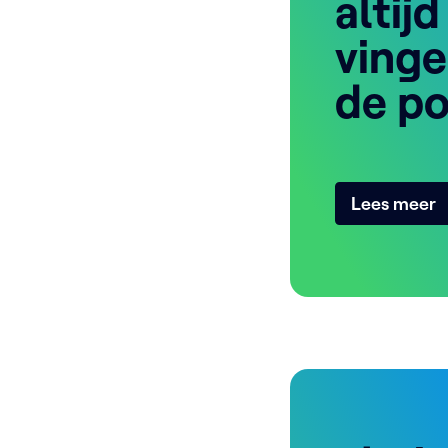
altijd
vinge
de po
Lees meer