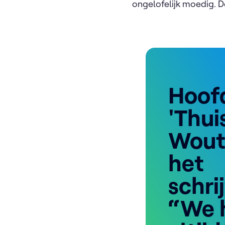
ongelofelijk moedig. De
Hoof
'Thui
Wout
het
schri
“We 