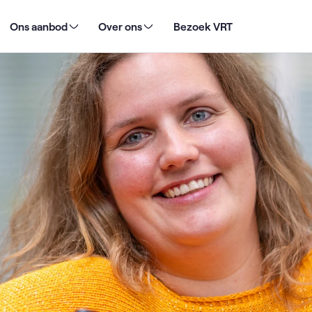
me: “Ik streef naar waarheidsgetrouwheid in Thuis”
Ons aanbod
Over ons
Bezoek VRT