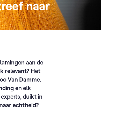
reef naar
Vlamingen aan de
jk relevant? Het
 Koo Van Damme.
nding en elk
xperts, duikt in
 naar echtheid?