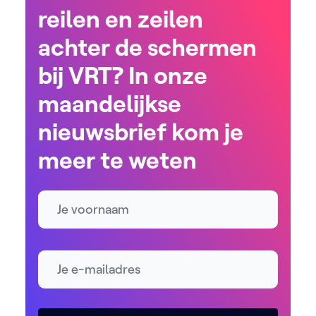
reilen en zeilen
achter de schermen
bij VRT? In onze
maandelijkse
nieuwsbrief kom je
meer te weten
Naam
E-mailadres *