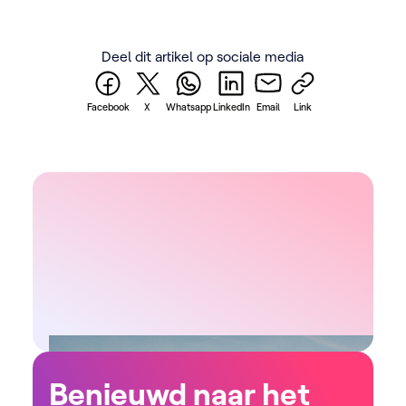
Vlam
terw
Deel dit artikel op sociale media
Facebook
X
Whatsapp
LinkedIn
Email
Link
Benieuwd naar het