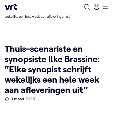
Ga naar de hoofdinhoud
VRT (home)
/
/
/
Home
Over ons
Nieuws over VRT
Open zoekfo
Ope
Thuis-scenariste en synopsiste Ilke Brassine: “Elke synopist schrijft
wekelijks een hele week aan afleveringen uit”
Thuis-scenariste en
synopsiste Ilke Brassine:
“Elke synopist schrijft
wekelijks een hele week
aan afleveringen uit”
19 maart 2025