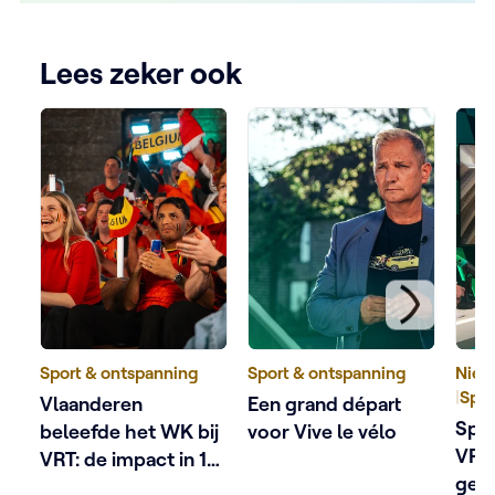
Lees zeker ook
Sport & ontspanning
Sport & ontspanning
Nieu
|
Spor
Vlaanderen
Een grand départ
Spor
beleefde het WK bij
voor Vive le vélo
VRT
VRT: de impact in 10
gevo
cijfers