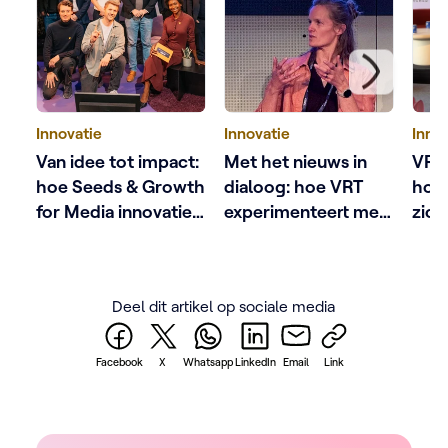
Innovatie
Innovatie
Inno
Van idee tot impact:
Met het nieuws in
VRT
hoe Seeds & Growth
dialoog: hoe VRT
hoe
for Media innovatie
experimenteert met
zich
in de Vlaamse
AI
heru
mediasector
AI t
versterkt
Deel dit artikel op sociale media
Facebook
X
Whatsapp
LinkedIn
Email
Link