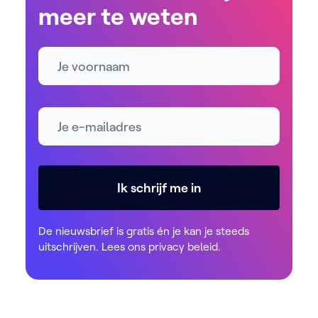
meer te weten
Naam
E-mailadres *
Ik schrijf me in
De nieuwsbrief is gratis én je kan je steeds
uitschrijven. Lees ons
privacy beleid
.