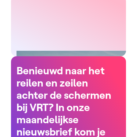
Benieuwd naar het
reilen en zeilen
achter de schermen
bij VRT? In onze
maandelijkse
nieuwsbrief kom je