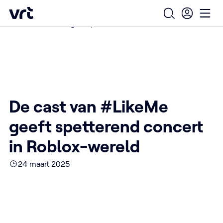
Ga naar de hoofdinhoud
VRT (home)
/
/
/
Home
Over ons
Nieuws over VRT
Open zoekfo
Ope
De cast van #LikeMe geeft spetterend concert in Roblox-wereld
De cast van #LikeMe
geeft spetterend concert
in Roblox-wereld
24 maart 2025