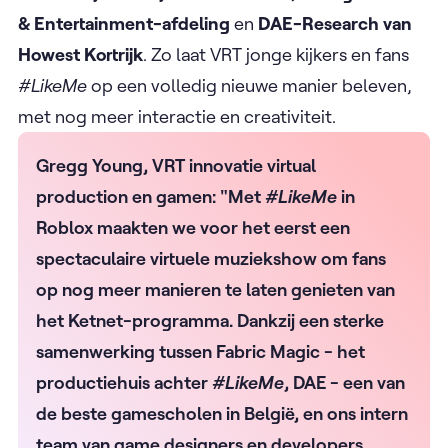
& Entertainment-afdeling
en
DAE-Research van
Howest Kortrijk
. Zo laat VRT jonge kijkers en fans
#LikeMe
op een volledig nieuwe manier beleven,
met nog meer interactie en creativiteit.
Gregg Young, VRT innovatie virtual
production en gamen: "Met
#LikeMe
in
Roblox maakten we voor het eerst een
spectaculaire virtuele muziekshow om fans
op nog meer manieren te laten genieten van
het Ketnet-programma. Dankzij een sterke
samenwerking tussen Fabric Magic - het
productiehuis achter
#LikeMe
, DAE - een van
de beste gamescholen in België, en ons intern
team van game designers en developers