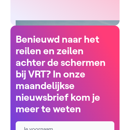
Benieuwd naar het
reilen en zeilen
achter de schermen
bij VRT? In onze
maandelijkse
nieuwsbrief kom je
meer te weten
Naam