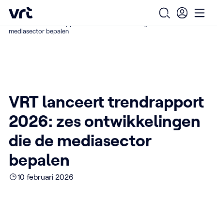
Ga naar de hoofdinhoud
VRT (home)
/
/
/
Home
Over ons
Nieuws over VRT
Open zoekfo
Ope
VRT lanceert trendrapport 2026: zes ontwikkelingen die de
mediasector bepalen
VRT lanceert trendrapport
2026: zes ontwikkelingen
die de mediasector
bepalen
10 februari 2026