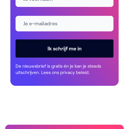
E-mailadres *
Ik schrijf me in
De nieuwsbrief is gratis én je kan je steeds
uitschrijven. Lees ons
privacy beleid
.