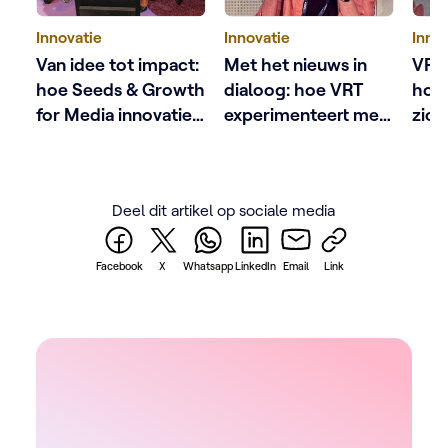
Innovatie
Innovatie
Inno
Van idee tot impact:
Met het nieuws in
VRT
hoe Seeds & Growth
dialoog: hoe VRT
hoe
for Media innovatie
experimenteert met
zich
in de Vlaamse
AI
heru
mediasector
AI t
versterkt
Deel dit artikel op sociale media
Facebook
X
Whatsapp
LinkedIn
Email
Link