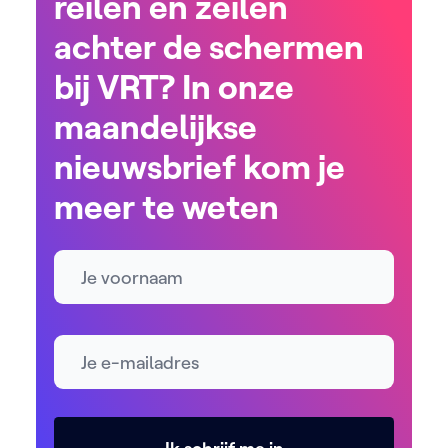
reilen en zeilen
achter de schermen
bij VRT? In onze
maandelijkse
nieuwsbrief kom je
meer te weten
Naam
E-mailadres *