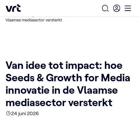
Ga naar de hoofdinhoud
VRT (home)
/
/
/
Home
Over ons
Nieuws over VRT
Open zoekfo
Ope
Van idee tot impact: hoe Seeds & Growth for Media innovatie in de
Vlaamse mediasector versterkt
Van idee tot impact: hoe
Seeds & Growth for Media
innovatie in de Vlaamse
mediasector versterkt
24 juni 2026