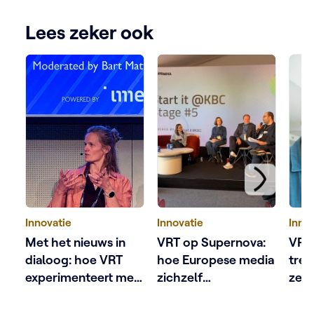
Lees zeker ook
Innovatie
Innovatie
Inno
Met het nieuws in
VRT op Supernova:
VRT 
dialoog: hoe VRT
hoe Europese media
tren
experimenteert met
zichzelf
zes 
AI
heruitvinden in het
die 
AI tijdperk
bep