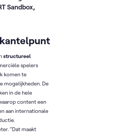
VRT Sandbox,
 kantelpunt
en
structureel
merciële spelers
uk komen te
euwe mogelijkheden. De
ken in de hele
 waarop content een
en aan internationale
ductie.
eter. “Dat maakt