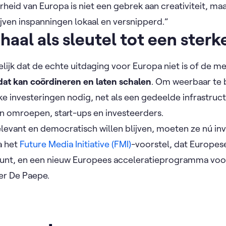
heid van Europa is niet een gebrek aan creativiteit, ma
jven inspanningen lokaal en versnipperd.”
haal als sleutel tot een ster
lijk dat de echte uitdaging voor Europa niet is of de m
 dat kan coördineren en laten schalen
. Om weerbaar te 
jke investeringen nodig, net als een gedeelde infrastruc
 omroepen, start-ups en investeerders.
levant en democratisch willen blijven, moeten ze nú i
a het
Future Media Initiative (FMI)
-voorstel, dat Europes
eunt, en een nieuw Europees acceleratieprogramma voor
ter De Paepe.