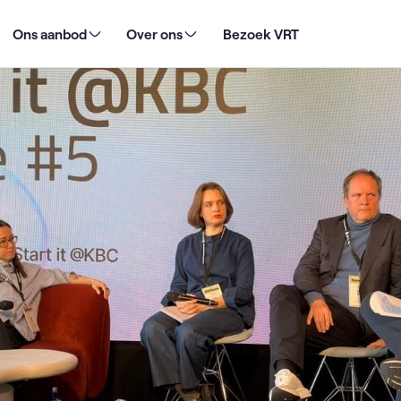
uropese media zichzelf heruitvinden in het AI tijdperk
Ons aanbod
Over ons
Bezoek VRT