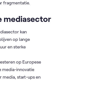
ar fragmentatie.
ke mediasector
ediasector kan
blijven op lange
tuur en sterke
nvesteren op Europese
e media-innovatie
 media, start-ups en