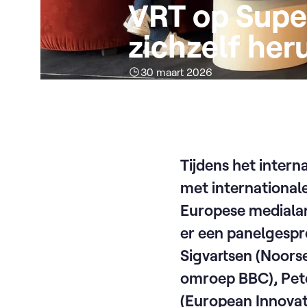
VRT op Supe
zichzelf heru
30 maart 2026
Tijdens het inter
met internationale 
Europese mediala
er een panelgespr
Sigvartsen (Noors
omroep BBC), Pete
(European Innovat