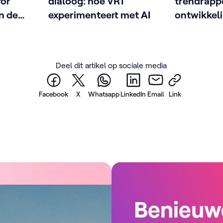
for
dialoog: hoe VRT
trendrappo
n de
experimenteert met AI
ontwikkeli
ctor
mediasect
Deel dit artikel op sociale media
Facebook
X
Whatsapp
LinkedIn
Email
Link
Benieuw