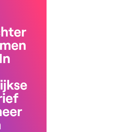
chter
rmen
In
ijkse
ief
meer
n