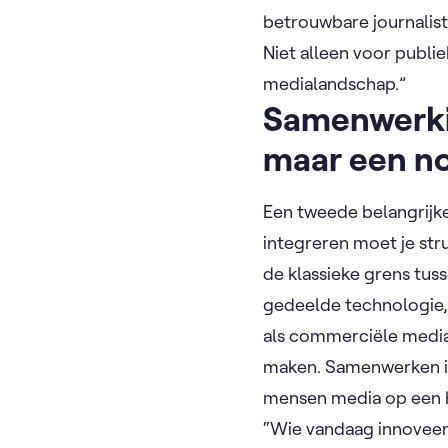
betrouwbare journalist
Niet alleen voor publi
medialandschap.”
Samenwerki
maar een n
Een tweede belangrijk
integreren moet je str
de klassieke grens tus
gedeelde technologie, 
als commerciële mediah
maken. Samenwerken is
mensen media op een 
“Wie vandaag innoveert