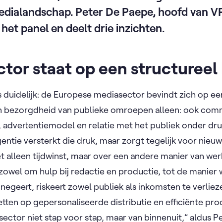
edialandschap. Peter De Paepe, hoofd van 
et panel en deelt drie inzichten.
tor staat op een structureel
duidelijk: de Europese mediasector bevindt zich op e
een bezorgdheid van publieke omroepen alleen: ook com
, advertentiemodel en relatie met het publiek onder dr
lligentie versterkt die druk, maar zorgt tegelijk voor ni
t alleen tijdwinst, maar over een andere manier van wer
zowel om hulp bij redactie en productie, tot de manier
 negeert, riskeert zowel publiek als inkomsten te verliez
etten op gepersonaliseerde distributie en efficiënte pro
sector niet stap voor stap, maar van binnenuit,” aldus P