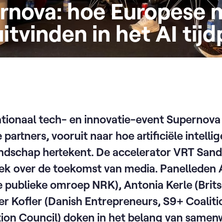
rnova: hoe Europese 
itvinden in het AI tij
nationaal tech- en innovatie-event Supernova
partners, vooruit naar hoe artificiële intelli
ndschap hertekent. De accelerator VRT San
ek over de toekomst van media. Panelleden A
e publieke omroep NRK), Antonia Kerle (Brits
r Kofler (Danish Entrepreneurs, S9+ Coaliti
ion Council) doken in het belang van samen