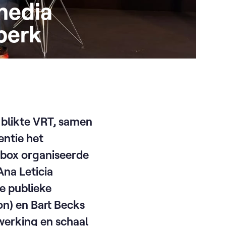
media
dperk
 blikte VRT, samen
gentie het
dbox organiseerde
na Leticia
e publieke
on) en Bart Becks
werking en schaal