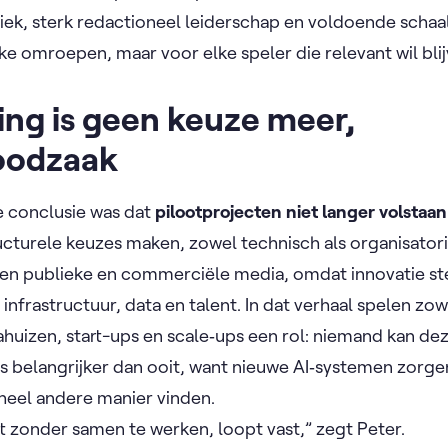
iek, sterk redactioneel leiderschap en voldoende schaal
eke omroepen, maar voor elke speler die relevant wil bli
ng is geen keuze meer,
oodzaak
e conclusie was dat
pilootprojecten niet langer volstaan
ucturele keuzes maken, zowel technisch als organisatori
sen publieke en commerciële media, omdat innovatie st
infrastructuur, data en talent. In dat verhaal spelen z
uizen, start-ups en scale‑ups een rol: niemand kan de
 belangrijker dan ooit, want nieuwe AI‑systemen zorge
heel andere manier vinden.
 zonder samen te werken, loopt vast,” zegt Peter.