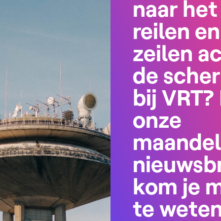
naar het
reilen en
zeilen a
de sche
bij VRT? 
onze
maandel
nieuwsbr
kom je 
te wete