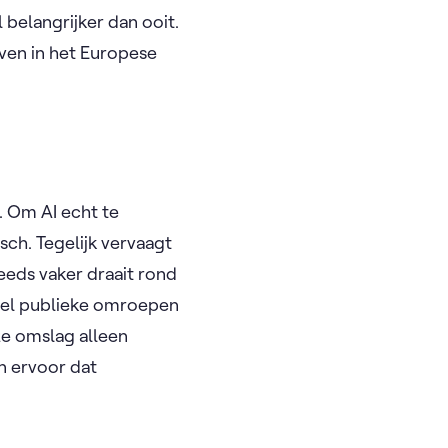
 belangrijker dan ooit.
jven in het Europese
. Om AI echt te
sch. Tegelijk vervaagt
eeds vaker draait rond
owel publieke omroepen
ze omslag alleen
n ervoor dat