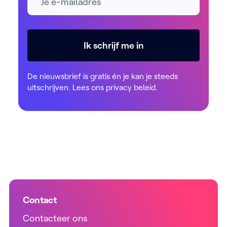
Ik schrijf me in
De nieuwsbrief is gratis én je kan je steeds
uitschrijven. Lees ons
privacy beleid
.
Contact
Contacteer ons