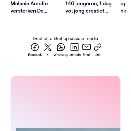
Melanie Amollo
140 jongeren, 1 dag
op 
versterken De
vol jong creatief
nie
KetnetBand
talent
pro
Deel dit artikel op sociale media
Facebook
X
Whatsapp
LinkedIn
Email
Link