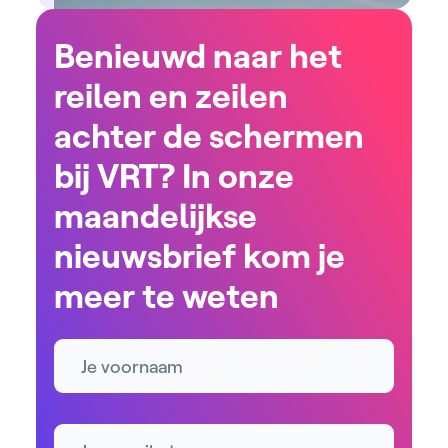
Benieuwd naar het
reilen en zeilen
achter de schermen
bij VRT? In onze
maandelijkse
nieuwsbrief kom je
meer te weten
Naam
E-mailadres *