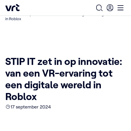
Ga naar de hoofdinhoud
VRT (home)
/
/
/
Home
Over ons
Nieuws over VRT
Open zoekfo
Ope
STIP IT zet in op innovatie: van een VR-ervaring tot een digitale wereld
in Roblox
STIP IT zet in op innovatie:
van een VR-ervaring tot
een digitale wereld in
Roblox
17 september 2024