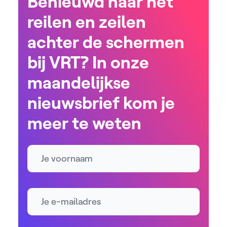
Benieuwd naar het
reilen en zeilen
achter de schermen
bij VRT? In onze
maandelijkse
nieuwsbrief kom je
meer te weten
Naam
E-mailadres *