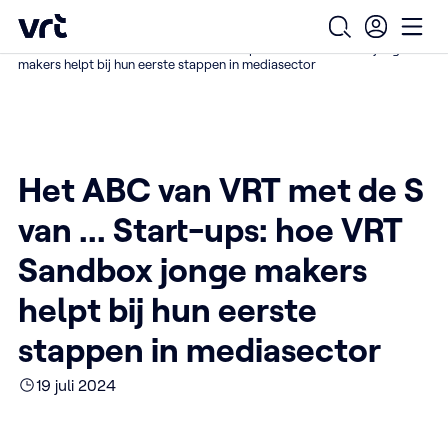
Ga naar de hoofdinhoud
VRT (home)
/
/
/
Home
Over ons
De impact van VRT voel je overal
Open zoekfo
Ope
Het ABC van VRT met de S van ... Start-ups: hoe VRT Sandbox jonge
makers helpt bij hun eerste stappen in mediasector
Het ABC van VRT met de S
van ... Start-ups: hoe VRT
Sandbox jonge makers
helpt bij hun eerste
stappen in mediasector
19 juli 2024