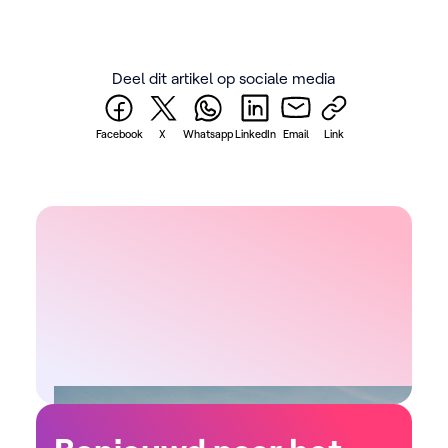
in de Vlaamse
AI
heru
mediasector
AI t
versterkt
Deel dit artikel op sociale media
Facebook
X
Whatsapp
LinkedIn
Email
Link