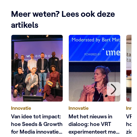
Meer weten? Lees ook deze
artikels
Innovatie
Innovatie
Inno
Van idee tot impact:
Met het nieuws in
VRT
hoe Seeds & Growth
dialoog: hoe VRT
hoe
for Media innovatie
experimenteert met
zich