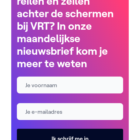
reilen en zeilen
achter de schermen
bij VRT? In onze
maandelijkse
nieuwsbrief kom je
meer te weten
Naam
E-mailadres *
Ik schrijf me in