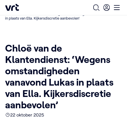
Ga naar de hoofdinhoud
VRT (home)
/
/
/
Home
Over ons
Nieuws over VRT
Open zoekfo
Ope
Chloë van de Klantendienst: ‘Wegens omstandigheden vanavond Lukas
in plaats van Ella. Kijkersdiscretie aanbevolen’
Chloë van de
Klantendienst: ‘Wegens
omstandigheden
vanavond Lukas in plaats
van Ella. Kijkersdiscretie
aanbevolen’
22 oktober 2025