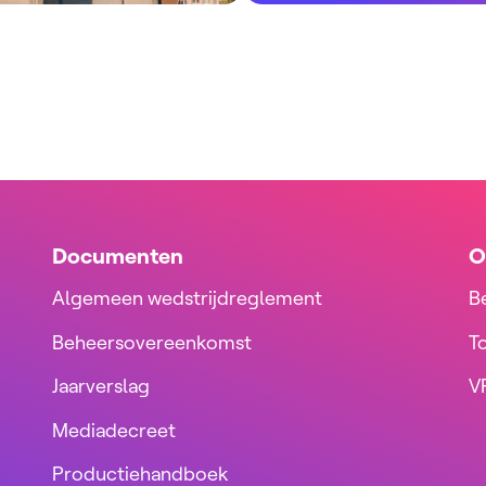
Documenten
O
Algemeen wedstrijdreglement
B
Beheersovereenkomst
T
Jaarverslag
VR
Mediadecreet
Productiehandboek