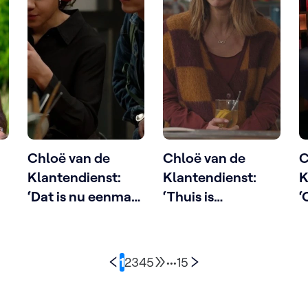
Chloë van de
Chloë van de
C
Klantendienst:
Klantendienst:
K
‘Dat is nu eenmaal
‘Thuis is
‘
hoe jongeren
verankerd in de
g
praten, volg maar
Vlaamse klei, en in
o
eens een gesprek
die klei roddelt
B
1
2
3
4
5
•••
15
op de trein’
men graag’
o