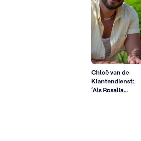
Chloë van de
Klantendienst:
‘Als Rosalía
Belgische mode
mag dragen,
waarom Riadh
dan niet?’