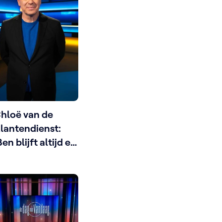
hloë van de
lantendienst:
Ben blijft altijd en
veral zichzelf.
onsistentie is
ok een kwaliteit’