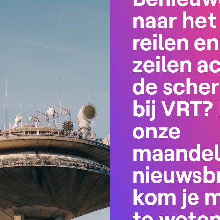
naar het
reilen en
zeilen a
de sche
bij VRT? 
onze
maandel
nieuwsbr
kom je 
te wete