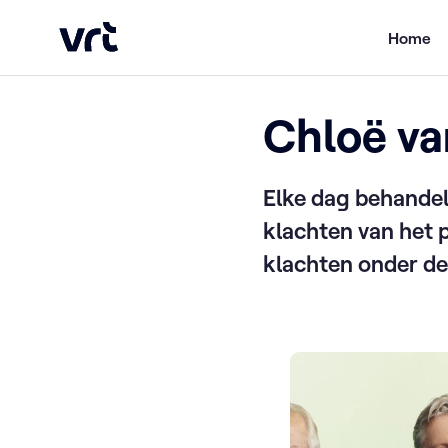
Ga naar de hoofdinhoud
Home
/
Over ons
/
Onze opdracht
/
Resultaten
/
Klachtenra
VRT (home)
Home
Chloë va
Elke dag behandel
klachten van het 
klachten onder de