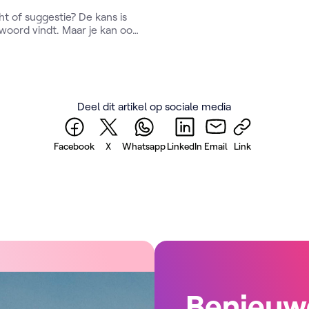
ht of suggestie? De kans is
ntwoord vindt. Maar je kan ook
lier
gebruiken en onze
antendienst staan je graag
g tussen 9u en 12u op het
Deel dit artikel op sociale media
Facebook
X
Whatsapp
LinkedIn
Email
Link
Benieuw