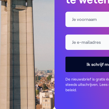
Naam
E-mailadres *
Ik schrijf m
De nieuwsbrief is gratis é
steeds uitschrijven. Lees
beleid
.