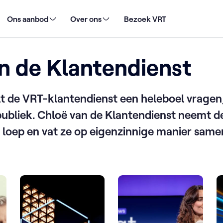
pport
/
Chloë van de Klantendienst
Ons aanbod
Over ons
Bezoek VRT
n de Klantendienst
t de VRT-klantendienst een heleboel vrage
publiek. Chloë van de Klantendienst neemt 
 loep en vat ze op eigenzinnige manier same