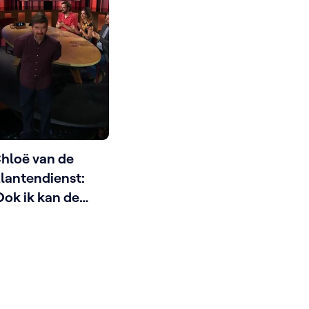
hloë van de
lantendienst:
Ook ik kan de
eamputeerde
nderarmen van
art niet meer
ntzien’