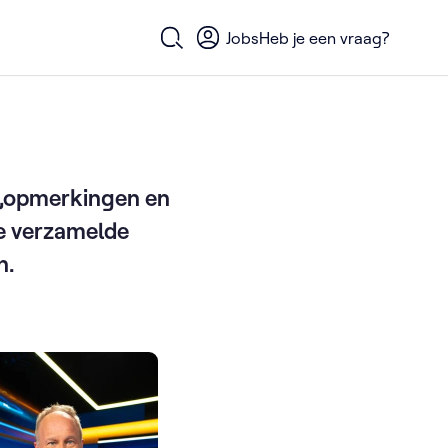
Jobs
Heb je een vraag?
Open zoekformulier
n,opmerkingen en
de verzamelde
n.