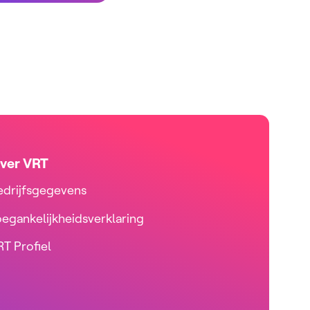
ver VRT
edrijfsgegevens
oegankelijkheidsverklaring
T Profiel