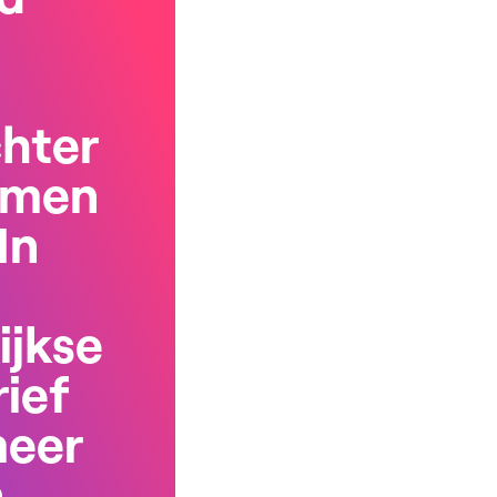
chter
rmen
In
ijkse
ief
meer
n