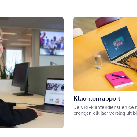
Klachtenrapport
De VRT-klantendienst en d
brengen elk jaar verslag uit b
Ombudsman over hun activite