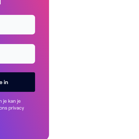
e in
n je kan je
 ons
privacy