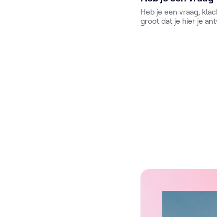
Heb je een vraag, klac
groot dat je hier je a
altijd ons
contactformu
medewerkers van de kl
te woord, elke werkda
nummer 02 741 31 11.