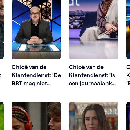
Chloë van de
Chloë van de
C
k
Klantendienst: ‘De
Klantendienst: ‘Is
K
BRT mag niet
een journaalanker
‘
samen met Ben
die wat beweegt
o
verdwijnen’
niet waardig,
C
misschien?’
o