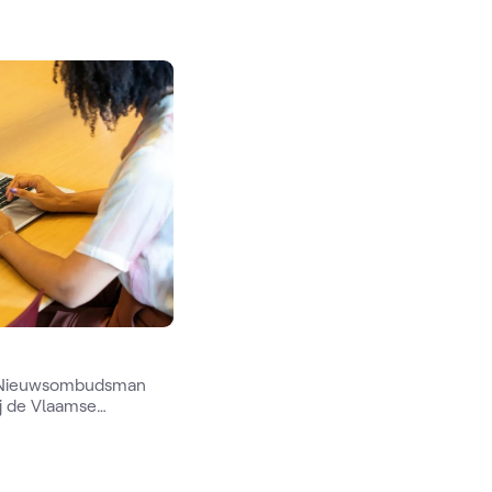
e Nieuwsombudsman
ij de Vlaamse
iten.