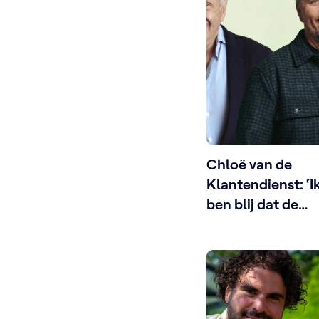
Chloë van de
Klantendienst: ‘I
ben blij dat de
Limburgse
vlaaibakkers niet
op hun tenen
waren getrapt’